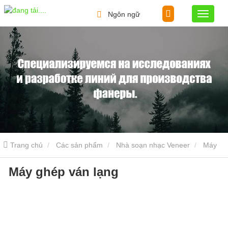
Ngôn ngữ
Trang chủ
Các sản phẩm
Nhà soạn nhạc Veneer
Máy
Máy ghép ván lạng
ghép ván lạng