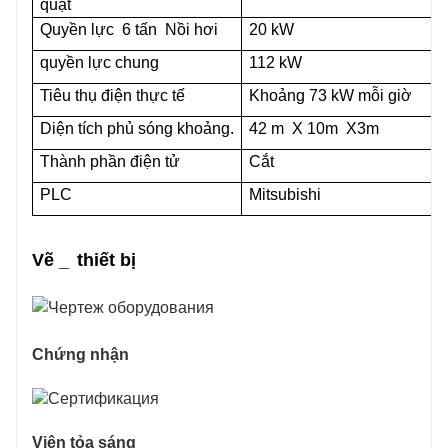
quạt
Quyền lực
6 tấn
Nồi hơi
20 kW
quyền lực chung
112 kW
Tiêu thụ điện thực tế
Khoảng 73 kW mỗi giờ
Diện tích phủ sóng khoảng.
42 m
X 10m
X3m
Thành phần điện tử
Cắt
PLC
Mitsubishi
Vẽ
_
thiết bị
Chứng nhận
Viện tỏa sáng