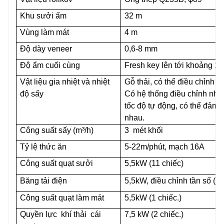
Khu sưởi ấm
32 m
Vùng làm mát
4 m
Độ dày veneer
0,6-8 mm
Độ ẩm cuối cùng
Fresh key lên tới khoảng 1
Vật liệu gia nhiệt và nhiệt
Gỗ thải, có thể điều chỉnh 
độ sấy
Có hệ thống điều chỉnh nhiệ
tốc độ tự động, có thể đảm
nhau.
Công suất sấy (m³/h)
3
mét khối
Tỷ lệ thức ăn
5-22m/phút, mạch 16A
Công suất quạt sưởi
5,5kW (11 chiếc)
Băng tải điện
5,5kW, điều chỉnh tần số (2 
Công suất quạt làm mát
5,5kW (1 chiếc.)
Quyền lực
khí thải
cái
7,5 kW (2 chiếc.)