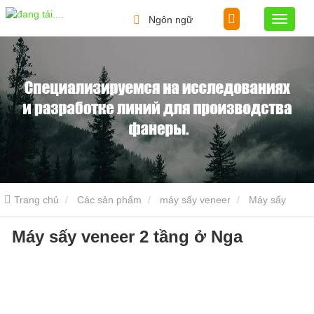
Ngôn ngữ
Trang chủ
Các sản phẩm
máy sấy veneer
Máy sấy
Máy sấy veneer 2 tầng ở Nga
veneer 2 tầng ở Nga