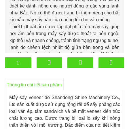
thiết kế dành riêng cho người dùng ở các vùng lạnh
phía Bắc. Nó có thể được trang bị thêm riêng cho bất
kỳ mẫu máy sấy nào của chúng tôi
cho ván mỏng.
Thiết bị thoát ẩm được lắp đặt phía trên máy sấy, giúp
hơi ẩm bên trong máy sấy được thoát ra bên ngoài
kịp thời và nhanh chóng, tránh tình trạng ngưng tụ hơi
lạnh do chênh lệch nhiệt độ giữa bên trong và bên
ngoài máy sấy. và duy trì sự cân bằng giữa độ khô và
áp suất bên trong máy sấy.
Thông tin chi tiết sản phẩm
Máy sấy veneer do Shandong Shine Machinery Co.,
Ltd sản xuất được sử dụng rộng rãi để sấy phẳng các
loại ván ép, tấm sandwich và bề mặt veneer kiến ​​trúc
chất lượng cao. Được trang bị loại lò sấy khí nóng
thân thiện với môi trường. Đặc điểm của nó: tiết kiệm