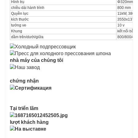
Hình trụ
Φ320mm*2 ch
chiều dài hành trình
800 mm
Quyền lực
11kW, 380v 
kích thước
3550x1370
tướng ve
10 v
Khung
kết nối bắt ví
dầm trên/dưới/giữa
800/800/4
nhà máy của chúng tôi
chứng nhận
Tại triển lãm
lượt khách hàng