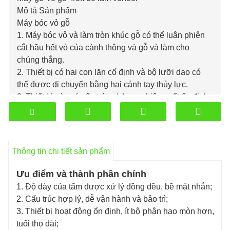
Mô tả Sản phẩm
Máy bóc vỏ gỗ
1. Máy bóc vỏ và làm tròn khúc gỗ có thể luân phiên
cắt hầu hết vỏ của cành thông và gỗ và làm cho
chúng thẳng.
2. Thiết bị có hai con lăn cố định và bộ lưỡi dao có
thể được di chuyển bằng hai cánh tay thủy lực.
3. Thiết bị này có cấu trúc nhỏ gọn, hiệu suất ổn định,
vận hành dễ dàng và hiệu quả sản xuất cao.
Thông tin chi tiết sản phẩm
Ưu điểm và thành phần chính
1. Độ dày của tấm được xử lý đồng đều, bề mặt nhẵn;
2. Cấu trúc hợp lý, dễ vận hành và bảo trì;
3. Thiết bị hoạt động ổn định, ít bộ phận hao mòn hơn,
tuổi thọ dài;