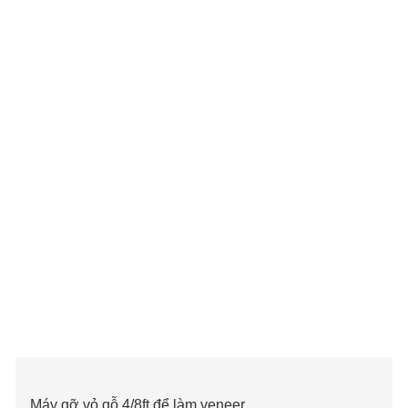
Máy gỡ vỏ gỗ 4/8ft để làm veneer